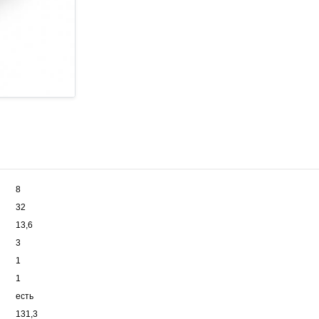
8
32
13,6
3
1
1
есть
131,3